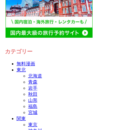
カテゴリー
無料漫画
東北
北海道
青森
岩手
秋田
山形
福島
宮城
関東
東京