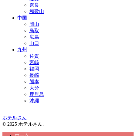
奈良
和歌山
中国
岡山
鳥取
広島
山口
九州
佐賀
宮崎
福岡
長崎
熊本
大分
鹿児島
沖縄
ホテルさん
© 2025 ホテルさん.
ホーム