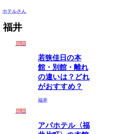
ホテルさん
福井
福井
若狭佳日の本
館・別館・離れ
の違いは？どれ
がおすすめ？
福井
福井
アパホテル〈福